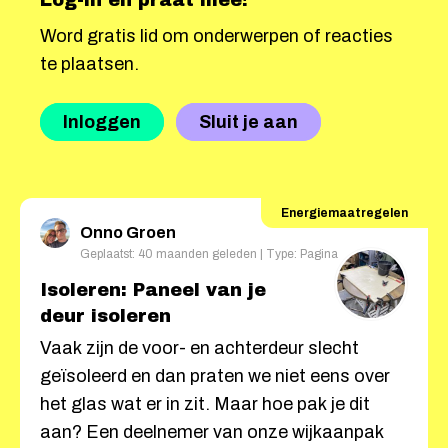
Log-in en praat mee!
Word gratis lid om onderwerpen of reacties
te plaatsen.
Inloggen
Sluit je aan
Energiemaatregelen
Onno Groen
Geplaatst: 40 maanden geleden | Type: Pagina
Isoleren: Paneel van je
deur isoleren
Vaak zijn de voor- en achterdeur slecht
geïsoleerd en dan praten we niet eens over
het glas wat er in zit. Maar hoe pak je dit
aan? Een deelnemer van onze wijkaanpak