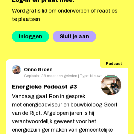
Log-in en praat mee!
Word gratis lid om onderwerpen of reacties
te plaatsen.
Inloggen
Sluit je aan
Podcast
Onno Groen
Geplaatst: 38 maanden geleden | Type: Nieuws
Energieke Podcast #3
Vandaag gaat Ron in gesprek
met energieadviseur en bouwbioloog Geert
van de Rijdt. Afgelopen jaren is hij
verantwoordelijk geweest voor het
energiezuiniger maken van gemeentelijke