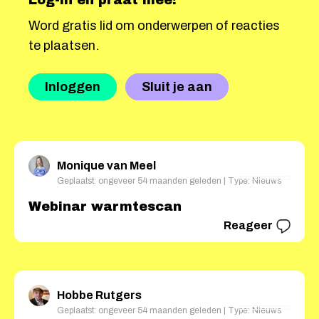
Log-in en praat mee!
Word gratis lid om onderwerpen of reacties
te plaatsen.
Inloggen
Sluit je aan
Monique van Meel
Geplaatst: ongeveer 54 maanden geleden | Type: Nieuws
Webinar warmtescan
Reageer
Hobbe Rutgers
Geplaatst: ongeveer 54 maanden geleden | Type: Nieuws