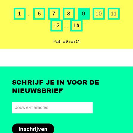
1
6
7
8
9
10
11
..
12
14
..
Pagina 9 van 14
SCHRIJF JE IN VOOR DE
NIEUWSBRIEF