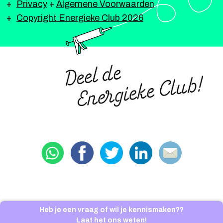
Privacy
+
Algemene Voorwaarden
Copyright Energieke Club 2026
Heb je een vraag of wil je kennismaken??
Laat het ons weten!