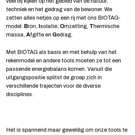
veel bij kijken op het gebied van de natuur,
techniek en het gedrag van de bewoner. We
zetten alles netjes op een rij met ons BIOTAG-
model:
B
ron,
I
solatie,
O
mzetting,
T
hermische
massa,
A
fgifte en
G
edrag.
Met BIOTAG als basis en met behulp van het
rekenmodel en andere tools moeten ze tot een
passende energiebalans komen. Vanuit die
uitgangspositie splitst de groep zich in
verschillende trajecten voor de diverse
disciplines.
Het is spannend maar geweldig om onze tools te