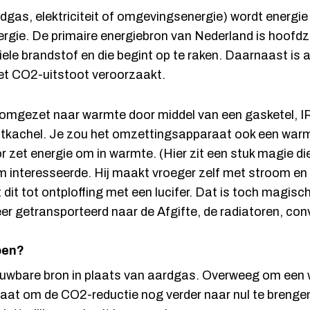
dgas, elektriciteit of omgevingsenergie) wordt energie
rgie. De primaire energiebron van Nederland is hoofdz
ele brandstof en die begint op te raken. Daarnaast is 
t CO2-uitstoot veroorzaakt.
omgezet naar warmte door middel van een gasketel, I
kachel. Je zou het omzettingsapparaat ook een war
zet energie om in warmte. (Hier zit een stuk magie di
rm interesseerde. Hij maakt vroeger zelf met stroom e
 dit tot ontploffing met een lucifer. Dat is toch magi
er getransporteerd naar de Afgifte, de radiatoren, con
oen?
ieuwbare bron in plaats van aardgas. Overweeg om ee
taat om de CO2-reductie nog verder naar nul te brengen