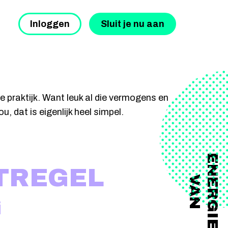
Inloggen
Sluit je nu aan
 praktijk. Want leuk al die vermogens en
 dat is eigenlijk heel simpel.
ENERGIE
TREGEL
VAN
G