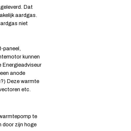
 geleverd. Dat
akelijk aardgas.
aardgas niet
R-paneel,
mtemotor kunnen
e Energieadviseur
n een anode
sch?) Deze warmte
vectoren etc.
n warmtepomp te
 door zijn hoge